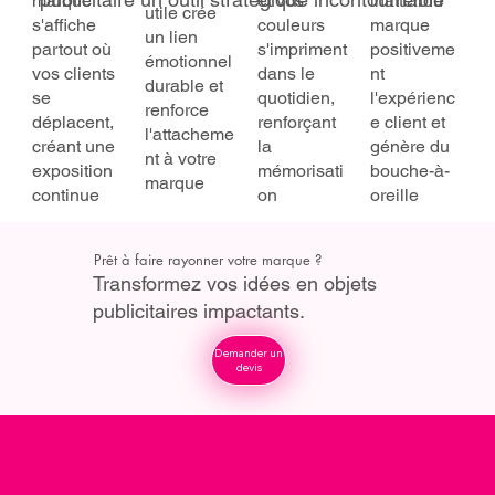
marque
et vos
inattendu
utile crée
s'affiche
couleurs
marque
un lien
partout où
s'impriment
positiveme
émotionnel
vos clients
dans le
nt
durable et
se
quotidien,
l'expérienc
renforce
déplacent,
renforçant
e client et
l'attacheme
créant une
la
génère du
nt à votre
exposition
mémorisati
bouche-à-
marque
continue
on
oreille
Prêt à faire rayonner votre marque ?
Transformez vos idées en objets
publicitaires impactants.
Demander un
devis