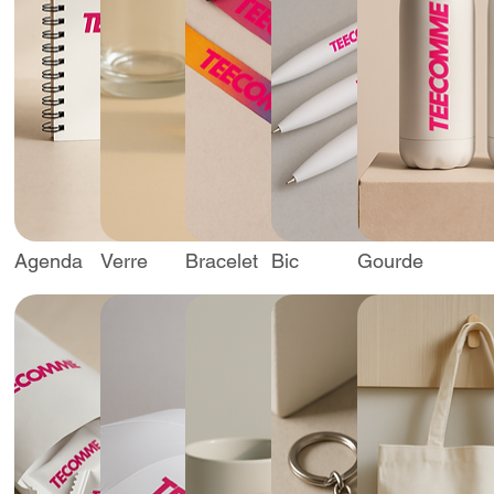
Agenda
Verre
Bracelet
Bic
Gourde