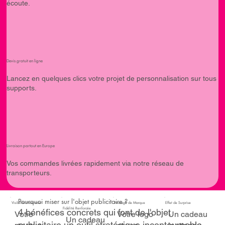
écoute.
Devis gratuit en ligne
Lancez en quelques clics votre projet de personnalisation sur tous
supports.
Livraison partout en Europe
Vos commandes livrées rapidement via notre réseau de
transporteurs.
Pourquoi miser sur l'objet publicitaire ?
Visibilité Maximale
Ancrage de Marque
Effet de Surprise
Fidélité Renforcée
4 bénéfices concrets qui font de l'objet
Votre
Votre logo
Un cadeau
Un cadeau
publicitaire un outil stratégique incontournable