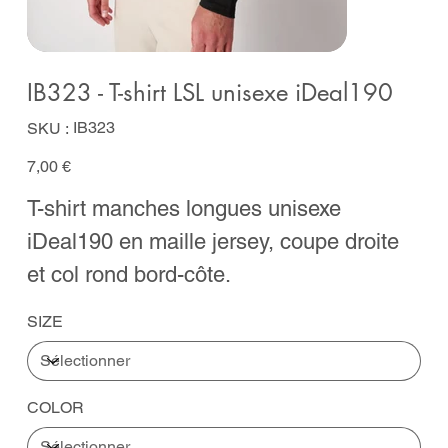
IB323 - T-shirt LSL unisexe iDeal190
SKU
IB323
SKU :
IB323
Prix
7,00 €
T-shirt manches longues unisexe
iDeal190 en maille jersey, coupe droite
et col rond bord-côte.
SIZE
COLOR