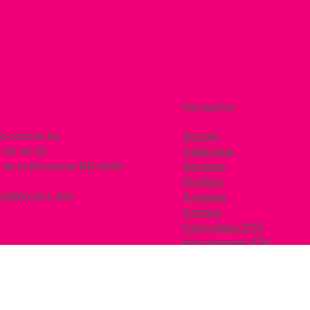
Navigation
ee-comme.be
Accueil
 05 45 22
Catalogue
 de la Berwinne BE-4450
Services
Portfolio
BE0809.631.383
À propos
Contact
Calculateur DTF
Nos marques EPI