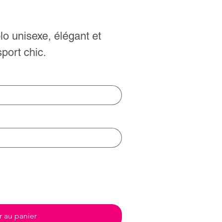
olo unisexe, élégant et
port chic.
r au panier