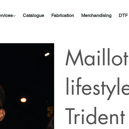
rvices
Catalogue
Fabrication
Merchandising
DTF
Maillot
lifestyle
Trident