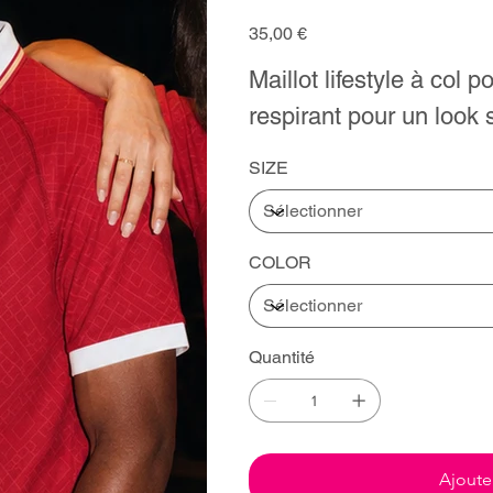
Prix
35,00 €
Maillot lifestyle à col p
respirant pour un look s
SIZE
COLOR
Quantité
Ajoute