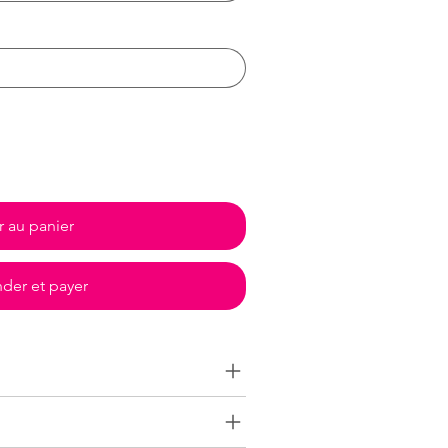
r au panier
er et payer