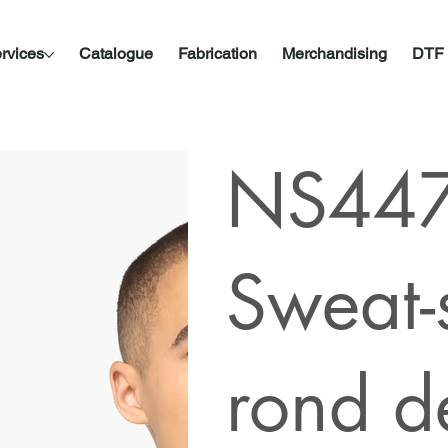
rvices
Catalogue
Fabrication
Merchandising
DTF
NS447
Sweat-s
rond d