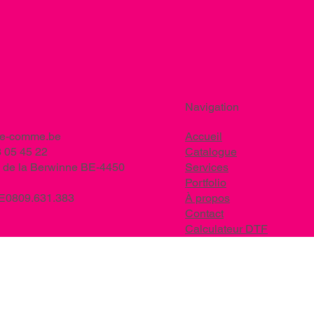
Navigation
ee-comme.be
Accueil
 05 45 22
Catalogue
 de la Berwinne BE-4450
Services
Portfolio
BE0809.631.383
À propos
Contact
Calculateur DTF
Nos marques EPI