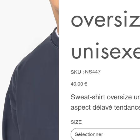
oversi
unisex
SKU
NS447
SKU :
NS447
Prix
40,00 €
Sweat-shirt oversize un
aspect délavé tendanc
SIZE