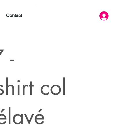
Contact
 -
hirt col
élavé