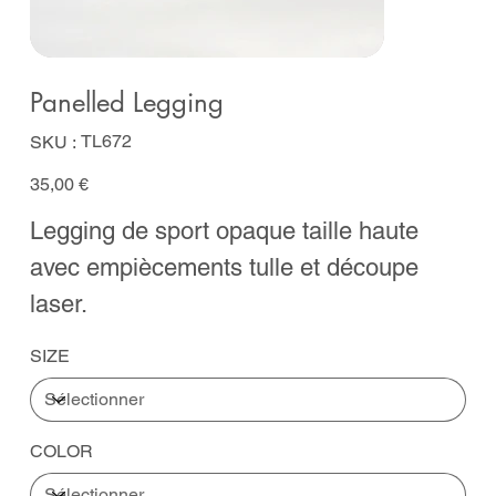
Panelled Legging
SKU
TL672
SKU :
TL672
Prix
35,00 €
Legging de sport opaque taille haute
avec empiècements tulle et découpe
laser.
SIZE
COLOR