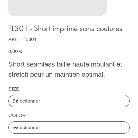
TL301 - Short imprimé sans coutures
SKU
TL301
SKU :
TL301
Prix
0,00 €
Short seamless taille haute moulant et
stretch pour un maintien optimal.
SIZE
COLOR