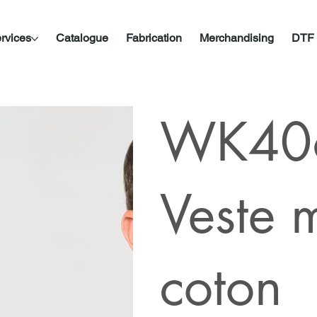
rvices
Catalogue
Fabrication
Merchandising
DTF
WK406
Veste 
coton