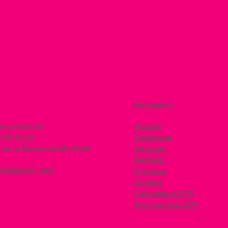
Navigation
ee-comme.be
Accueil
 05 45 22
Catalogue
 de la Berwinne BE-4450
Services
Portfolio
BE0809.631.383
À propos
Contact
Calculateur DTF
Nos marques EPI