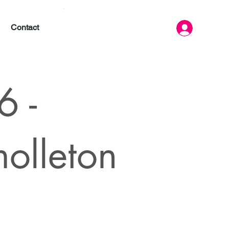
Contact
 -
molleton