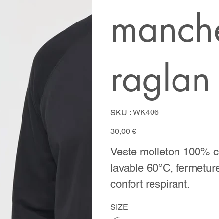
manch
raglan
SKU
WK406
SKU :
WK406
Prix
30,00 €
Veste molleton 100% c
lavable 60°C, fermeture
confort respirant.
SIZE