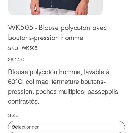
WK505 - Blouse polycoton avec
boutons-pression homme
SKU
WK505
SKU :
WK505
Prix
28,14 €
Blouse polycoton homme, lavable à
60°C, col mao, fermeture boutons-
pression, poches multiples, passepoils
contrastés.
SIZE