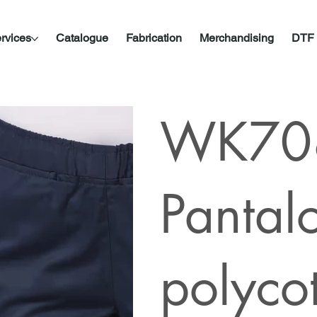
rvices
Catalogue
Fabrication
Merchandising
DTF
WK708
Pantal
polyco