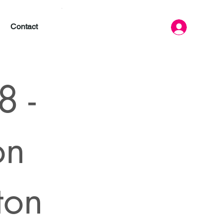
Contact
 -
on
ton