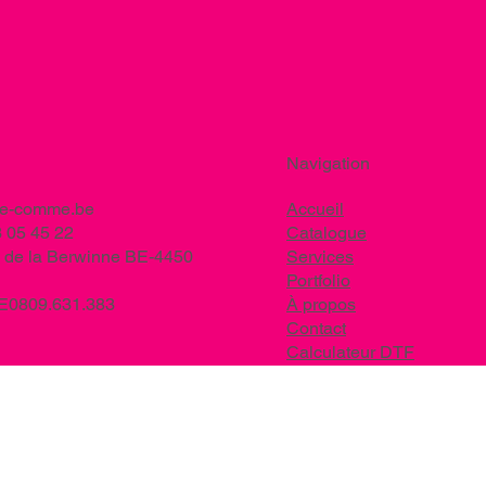
Navigation
ee-comme.be
Accueil
 05 45 22
Catalogue
 de la Berwinne BE-4450
Services
Portfolio
BE0809.631.383
À propos
Contact
Calculateur DTF
Nos marques EPI