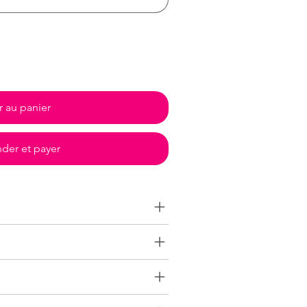
r au panier
er et payer