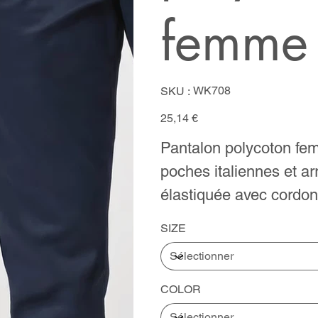
femme
SKU
WK708
SKU :
WK708
Prix
25,14 €
Pantalon polycoton fem
poches italiennes et ar
élastiquée avec cordon
SIZE
COLOR