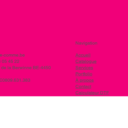
Navigation
ee-comme.be
Accueil
 05 45 22
Catalogue
 de la Berwinne BE-4450
Services
Portfolio
BE0809.631.383
À propos
Contact
Calculateur DTF
Nos marques EPI