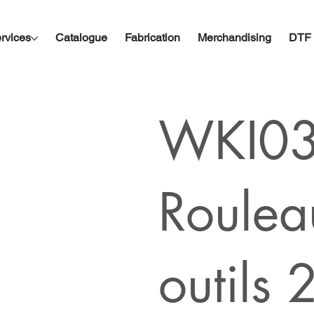
rvices
Catalogue
Fabrication
Merchandising
DTF
WKI03
Roulea
outils 