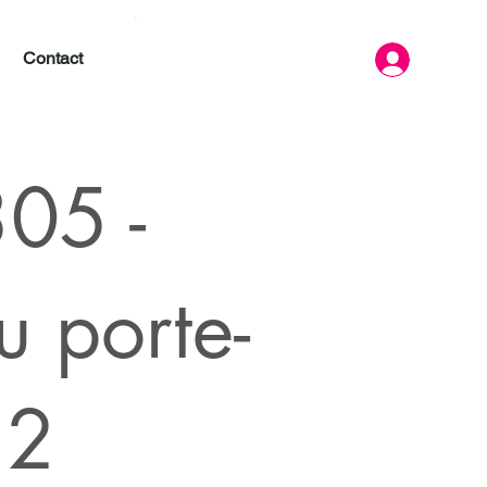
Contact
05 -
u porte-
22