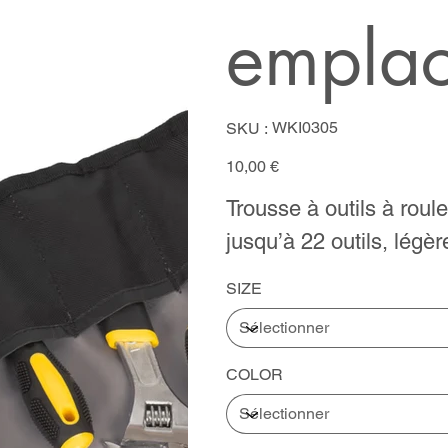
empla
SKU
WKI0305
SKU :
WKI0305
Prix
10,00 €
Trousse à outils à roul
jusqu’à 22 outils, légèr
SIZE
COLOR