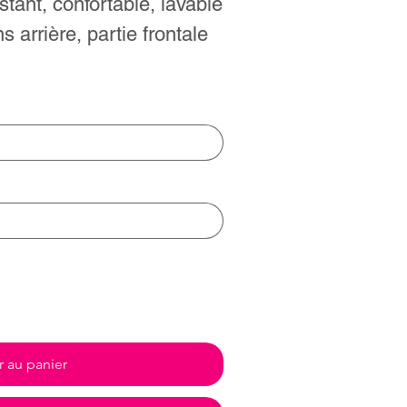
stant, confortable, lavable
s arrière, partie frontale
r au panier