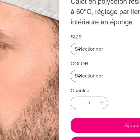
Calot en polycoton rési
à 60°C, réglage par lien
intérieure en éponge.
SIZE
COLOR
Quantité
Ajoute