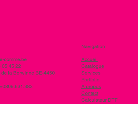
Navigation
ee-comme.be
Accueil
 05 45 22
Catalogue
 de la Berwinne BE-4450
Services
Portfolio
BE0809.631.383
À propos
Contact
Calculateur DTF
Nos marques EPI