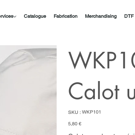
rvices
Catalogue
Fabrication
Merchandising
DTF
WKP10
Calot 
SKU
WKP101
SKU :
WKP101
Prix
5,80 €